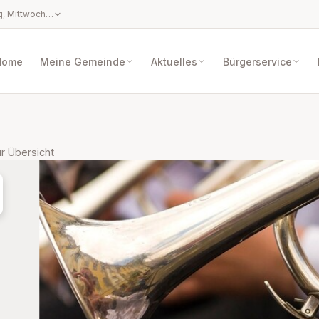
Parteienverkehrszeiten: Montag, Mittwoch und Freitag: 08.00 bis 12.30 Uhr Dienstag und Donnerstag: 08.00 bis 12.30 Uhr und 14.00 bis 16.00 Uhr Amtsstunden (ausgenommen die gesetzlichen Feiertage, der 24. und 31. Dezember): Montag bis Donnerstag von 08.00 Uhr bis 12.30 Uhr und von 14.00 Uhr bis 16.00 Uhr Freitag: 08.00 bis 12.30 Uhr
Home
Meine Gemeinde
Aktuelles
Bürgerservice
r Übersicht