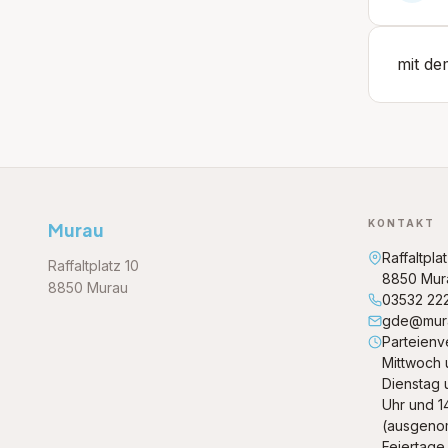
mit de
KONTAKT
Murau
Raffaltpla
Raffaltplatz 10
8850 Mur
8850 Murau
03532 22
gde@mura
Parteienv
Mittwoch 
Dienstag 
Uhr und 1
(ausgeno
Feiertage