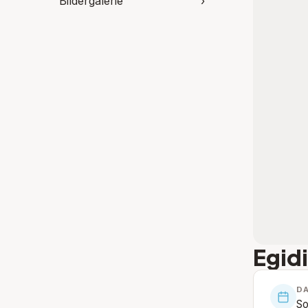
Bildergalerie
›
Egid
D
So