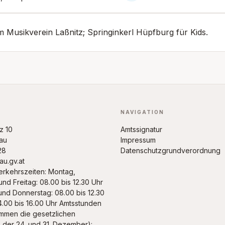
m Musikverein Laßnitz; Springinkerl Hüpfburg für Kids.
NAVIGATION
tz 10
Amtssignatur
au
Impressum
28
Datenschutzgrundverordnung
u.gv.at
erkehrszeiten: Montag,
und Freitag: 08.00 bis 12.30 Uhr
und Donnerstag: 08.00 bis 12.30
4.00 bis 16.00 Uhr Amtsstunden
mmen die gesetzlichen
, der 24. und 31. Dezember):