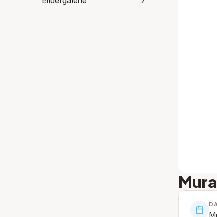
Bildergalerie
›
Mura
D
Mo