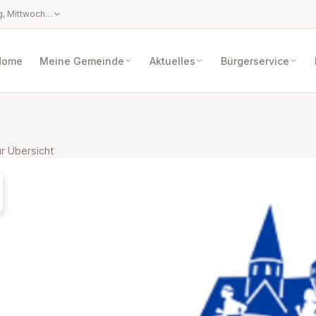
Parteienverkehrszeiten: Montag, Mittwoch und Freitag: 08.00 bis 12.30 Uhr Dienstag und Donnerstag: 08.00 bis 12.30 Uhr und 14.00 bis 16.00 Uhr Amtsstunden (ausgenommen die gesetzlichen Feiertage, der 24. und 31. Dezember): Montag bis Donnerstag von 08.00 Uhr bis 12.30 Uhr und von 14.00 Uhr bis 16.00 Uhr Freitag: 08.00 bis 12.30 Uhr
Home
Meine Gemeinde
Aktuelles
Bürgerservice
r Übersicht