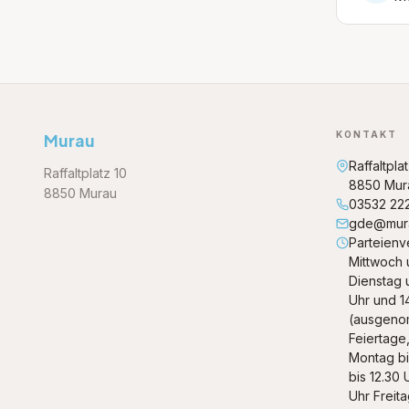
KONTAKT
Murau
Raffaltpla
Raffaltplatz 10
8850 Mur
8850 Murau
03532 22
gde@mura
Parteienv
Mittwoch 
Dienstag 
Uhr und 1
(ausgeno
Feiertage
Montag bi
bis 12.30 
Uhr Freita