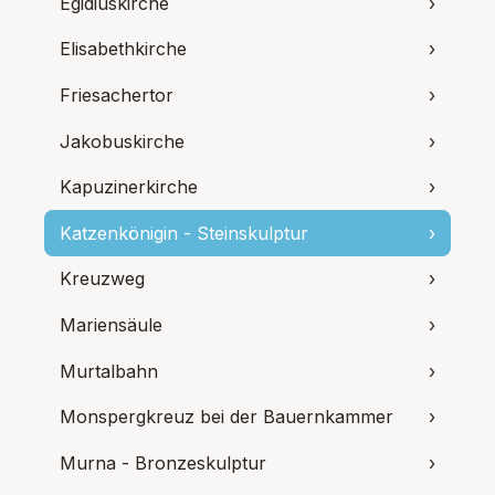
Egidiuskirche
›
Elisabethkirche
›
Friesachertor
›
Jakobuskirche
›
Kapuzinerkirche
›
Katzenkönigin - Steinskulptur
›
Kreuzweg
›
Mariensäule
›
Murtalbahn
›
Monspergkreuz bei der Bauernkammer
›
Murna - Bronzeskulptur
›