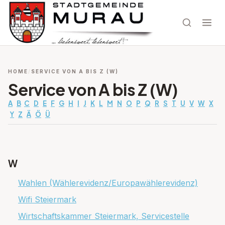
HOME
SERVICE VON A BIS Z (W)
Service von A bis Z (W)
A
B
C
D
E
F
G
H
I
J
K
L
M
N
O
P
Q
R
S
T
U
V
W
X
Y
Z
Ä
Ö
Ü
W
Wahlen (Wählerevidenz/Europawählerevidenz)
Wifi Steiermark
Wirtschaftskammer Steiermark, Servicestelle